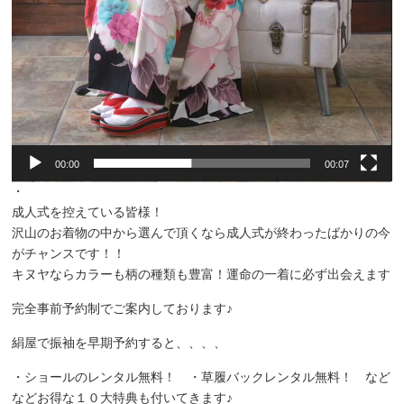
00:00
00:07
・
成人式を控えている皆様！
沢山のお着物の中から選んで頂くなら成人式が終わったばかりの今
がチャンスです！！
キヌヤならカラーも柄の種類も豊富！運命の一着に必ず出会えます
完全事前予約制でご案内しております♪
絹屋で振袖を早期予約すると、、、、
・ショールのレンタル無料！ ・草履バックレンタル無料！ など
などお得な１０大特典も付いてきます♪