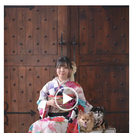
動
画
プ
レ
ー
ヤ
ー